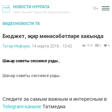
НОВОСТИ НУРЛАТА
16+
Газета "Дружба", Нурлат ТВ - Нурлатский район
ВИДЕОНОВОСТИ ТВ
Бюджет, җир мөнәсәбәтләре хакында
Татар-Информ,
14 марта 2016 - 10:42
1015
0
0
Шәһәр советы сессиясе узды..
Шәһәр советы сессиясе узды..
Следите за самым важным и интересным в
Telegram-канале
Татмедиа