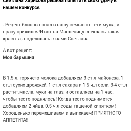
Светлана Харисова решила попытать свою удачу в
нашем конкурсе.
- Рецепт блинов попал в нашу семью от тети мужа, и
сразу прижился!И вот на Масленицу спеклась такая
красота,- поделилась с нами Светлана.
А вот рецепт:
Моя барышня
В 1.5 л. горячего молока добавляем 3 ст.л майонеза, 1
ст.л сухих дрожжей, 1 ст.л сахара и 1.5 ч.л соли, 3-4 ст.л
растит.масла, муки на глаз, и оставляем на 1 час,
чтобы тесто поднялось! Когда тесто поднимется
добавляем 2 яйца, 0.5 ч.л соды гашеной кипятком!
Хорошенько перемешиваем и выпекаем! ПРИЯТНОГО
АППЕТИТА!!!