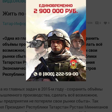
ВИДЕОНОВОСТИ ТВ
Жить по средствам
Татар-Информ,
14 января 2015 - 16:04
1036
0
0
«Одна из главных задач в 2015-м году - сохранить
объёмы промышленного производства, сделать всё
возможное, чтобы предприятия не потеряли свои
рынки сбыта». Так заявил Президент Республики
Татарстан Рустам Минниханов в ходе заседания
Экономического совета при Кабинете Министров
Республики Татарстан.
а из главных задач в 2015-м году - сохранить объёмы
ышленного производства, сделать всё возможное,
ы предприятия не потеряли свои рынки сбыта». Так
ил Президент Республики Татарстан Рустам Минниханов