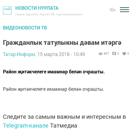
НОВОСТИ НУРЛАТА
16+
Газета "Дружба", Нурлат ТВ - Нурлатский район
ВИДЕОНОВОСТИ ТВ
Гражданлык татулыкны дәвам итәргә
Татар-Информ,
15 марта 2018 - 10:49
937
0
0
Район җитәкчелеге имамнар белән очрашты.
Район җитәкчелеге имамнар белән очрашты.
Следите за самым важным и интересным в
Telegram-канале
Татмедиа