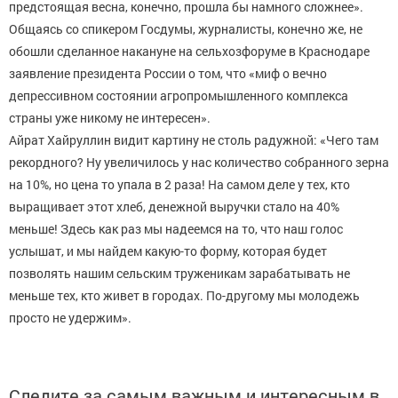
предстоящая весна, конечно, прошла бы намного сложнее».
Общаясь со спикером Госдумы, журналисты, конечно же, не
обошли сделанное накануне на сельхозфоруме в Краснодаре
заявление президента России о том, что «миф о вечно
депрессивном состоянии агропромышленного комплекса
страны уже никому не интересен».
Айрат Хайруллин видит картину не столь радужной: «Чего там
рекордного? Ну увеличилось у нас количество собранного зерна
на 10%, но цена то упала в 2 раза! На самом деле у тех, кто
выращивает этот хлеб, денежной выручки стало на 40%
меньше! Здесь как раз мы надеемся на то, что наш голос
услышат, и мы найдем какую-то форму, которая будет
позволять нашим сельским труженикам зарабатывать не
меньше тех, кто живет в городах. По-другому мы молодежь
просто не удержим».
Следите за самым важным и интересным в