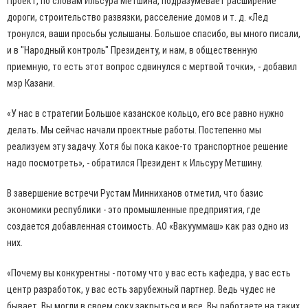
Проект, по словам Ильсура Метшина, подразумевает расширение
дороги, строительство развязки, расселение домов и т. д. «Лед
тронулся, ваши просьбы услышаны. Большое спасибо, вы много писали,
и в "Народный контроль" Президенту, и нам, в общественную
приемную, то есть этот вопрос сдвинулся с мертвой точки», - добавил
мэр Казани.
«У нас в стратегии Большое казанское кольцо, его все равно нужно
делать. Мы сейчас начали проектные работы. Постепенно мы
реализуем эту задачу. Хотя бы пока какое-то транспортное решение
надо посмотреть», - обратился Президент к Ильсуру Метшину.
В завершение встречи Рустам Минниханов отметил, что базис
экономики республики - это промышленные предприятия, где
создается добавленная стоимость. АО «Вакууммаш» как раз одно из
них.
«Почему вы конкурентны - потому что у вас есть кафедра, у вас есть
центр разработок, у вас есть зарубежный партнер. Ведь чудес не
бывает. Вы могли в своем соку закрыться и все. Вы работаете на таких