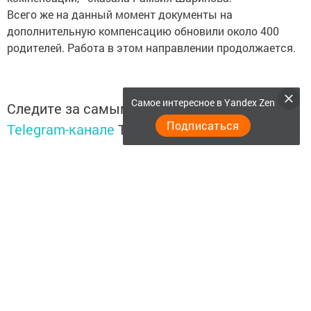
Всего же на данный момент документы на
дополнительную компенсацию обновили около 400
родителей. Работа в этом направлении продолжается.
Самое интересное в Yandex Zen
Следите за самым важным и интересным в
Подписаться
Telegram-канале
Татмедиа
Читайте новости Татарстана в
национальном мессенджере MАХ:
https://max.ru/tatmedia
Теги:
НУРЛАТ