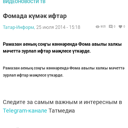
ВИДЕОНОВОСТИ ТВ
Фомада күмәк ифтар
Татар-Информ,
25 июля 2014 - 15:18
905
0
0
Рамазан аеның соңгы көннәрендә Фома авылы халкы
мәчеттә зурлап ифтар мәҗлесе үткәрде.
Рамазан аеның соңгы көннәрендә Фома авылы халкы мәчеттә
зурлап ифтар мәҗлесе үткәрде.
Следите за самым важным и интересным в
Telegram-канале
Татмедиа