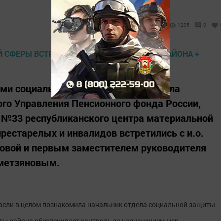
1205
0
ами социальной сферы района - отдела
го Управления Пенсионного фонда России,
 №33 республиканского центра материальной
рестарелых и инвалидов встретились с и.о.
овой и первым заместителем руководителя
хметзяновым.
асли в целом познакомила начальник отдела социальной защиты
ты района обеспечивает контроль за назначением мер