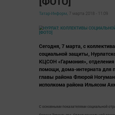
[ФОТО]
Татар-Информ,
7 марта 2018 - 11:09
Сегодня, 7 марта, с коллектив
социальной защиты, Нурлатско
КЦСОН «Гармония», отделения
помощи, дома-интерната для п
главы района Флюрой Ногуман
исполкома района Ильясом А
С основными показателями социальной отр
Оксана Терентьева. Отдел социальной защи