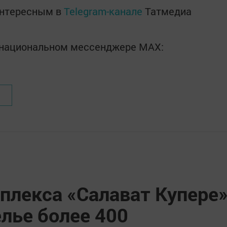
интересным в
Telegram-канале
Татмедиа
в национальном мессенджере MАХ:
плекса «Салават Купере
лье более 400