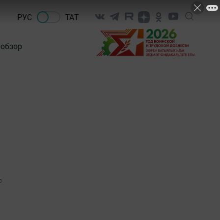
РУС
ТАТ
-обзор
0