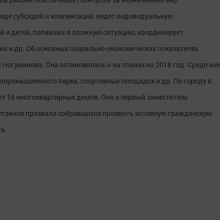
иде субсидий и компенсаций, ведет индивидуальную
й и детей, попавших в сложную ситуацию, координирует
а и др. Об основных социально-экономических показателях
 Ногуманова. Она остановилась и на планах на 2018 год. Среди ни
ропромышленного парка, спортивных площадок и др. По городу в
т 16 многоквартирных домов. Она и первый заместитель
етзянов призвали собравшихся проявить активную гражданскую
а.