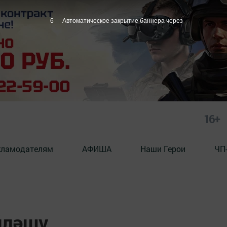
5
Автоматическое закрытие баннера через
16+
кламодателям
АФИША
Наши Герои
ЧП
йләшү