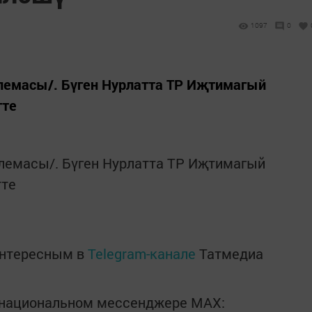
1097
0
лемасы/. Бүген Нурлатта ТР Иҗтимагый
тте
лемасы/. Бүген Нурлатта ТР Иҗтимагый
тте
интересным в
Telegram-канале
Татмедиа
в национальном мессенджере MАХ: