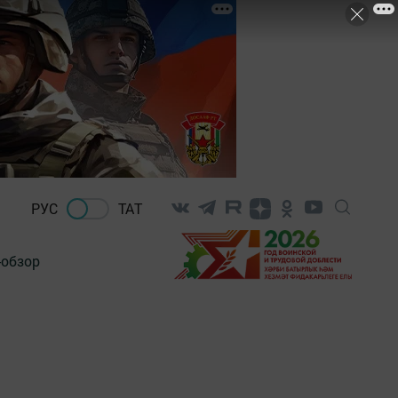
РУС
ТАТ
-обзор