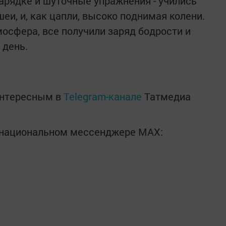
зарядке и шуточные упражнения - учились
шеи, и, как цапли, высоко поднимая колени.
мосфера, все получили заряд бодрости и
 день.
интересным в
Telegram-канале
Татмедиа
в национальном мессенджере MАХ: