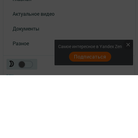
Актуальное видео
Документы
Разное
Самое интересное в Yandex Zen
Подписаться
Телефон АО «ТАТМЕДИА»:
(843) 222 09 84
16+
© 2011 - 2026. Нурлат-⁠информ. Все права защищены.
© ТАТМЕДИА. Все материалы, размещенные на сайте, защищены
законом.
Перепечатка, воспроизведение и распространение в любом объеме