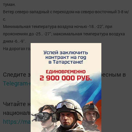
туман.
Ветер северо-западный с переходом на северо-восточный 3-8 м/
с.
Минимальная температура воздуха ночью -18..-22˚, при
прояснениях до -25.. -27˚; максимальная температура воздуха
днем -6..-9˚.
На дорогах гололедица.
Следите за самым важным и интересным в
Telegram-канале
Татмедиа
Читайте новости Татарстана в
национальном мессенджере MАХ:
https://max.ru/tatmedia