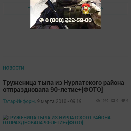
Перейти на страницу новости
НОВОСТИ
Труженица тыла из Нурлатского района
отпраздновала 90-летие+[ФОТО]
Татар-Информ,
9 марта 2018 - 09:19
1010
0
0