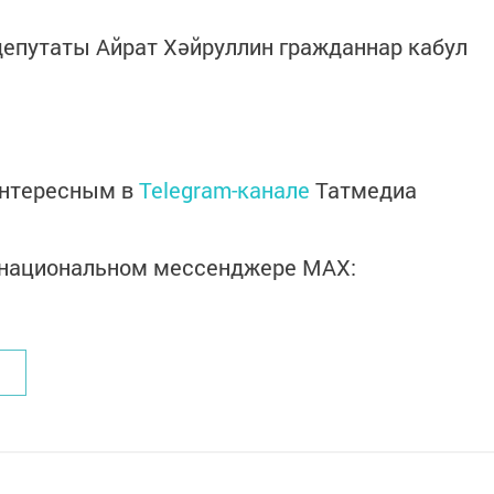
депутаты Айрат Хәйруллин гражданнар кабул
интересным в
Telegram-канале
Татмедиа
в национальном мессенджере MАХ: