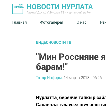
НОВОСТИ НУРЛАТА
Газета "Дружба", Нурлат ТВ - Нурлатский район
Главная
Фотогалерея
О нас
Ре
ВИДЕОНОВОСТИ ТВ
"Мин Россияне я
барам!"
Татар-Информ,
14 марта 2018 - 06:26
Нурлатта, беренче тапкыр сай
Сараенда түләүсез шуу оешт