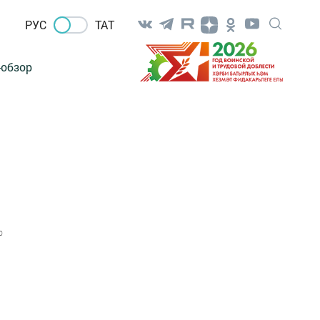
РУС
ТАТ
-обзор
0