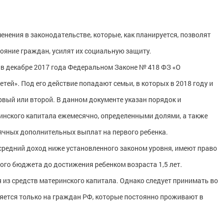
енения в законодательстве, которые, как планируется, позволят
ояние граждан, усилят их социальную защиту.
м в декабре 2017 года Федеральном Законе № 418 ФЗ «О
ей». Под его действие попадают семьи, в которых в 2018 году и
рвый или второй. В данном документе указан порядок и
инского капитала ежемесячно, определенными долями, а также
ячных дополнительных выплат на первого ребенка.
х средний доход ниже установленного законом уровня, имеют право
ого бюджета до достижения ребенком возраста 1,5 лет.
 из средств материнского капитала. Однако следует принимать во
няется только на граждан РФ, которые постоянно проживают в