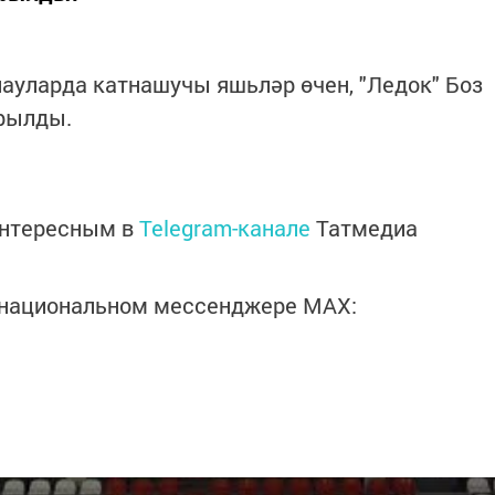
лауларда катнашучы яшьләр өчен, "Ледок" Боз
рылды.
интересным в
Telegram-канале
Татмедиа
в национальном мессенджере MАХ: