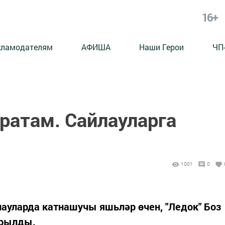
16+
кламодателям
АФИША
Наши Герои
ЧП
ратам. Сайлауларга
1001
0
лауларда катнашучы яшьләр өчен, "Ледок" Боз
ырылды.