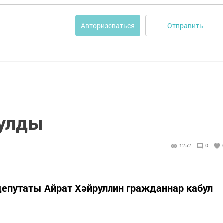
Отправить
Авторизоваться
булды
1252
0
депутаты Айрат Хәйруллин гражданнар кабул