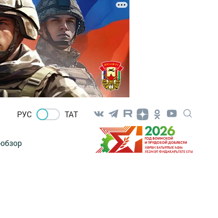
РУС
ТАТ
-обзор