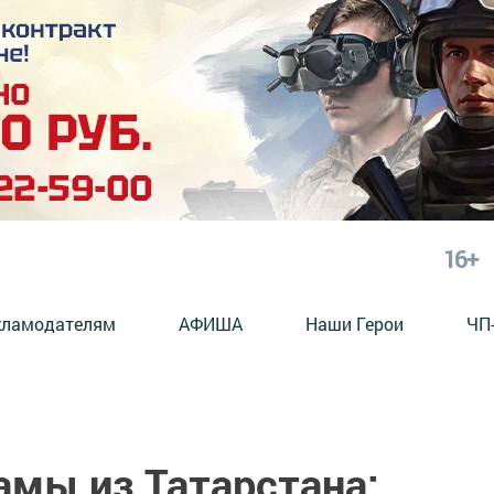
16+
кламодателям
АФИША
Наши Герои
ЧП
мы из Татарстана: