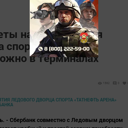
еты на мероприятия
а спорта «Татнефть
можно в терминалах
1562
0
ань. - Сбербанк совместно с Ледовым дворцом