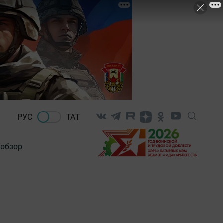
РУС
ТАТ
-обзор