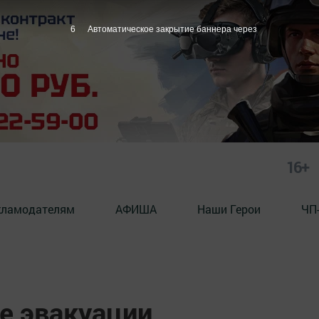
5
Автоматическое закрытие баннера через
16+
кламодателям
АФИША
Наши Герои
ЧП
е эвакуации