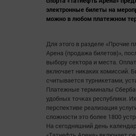
спорта «Татнефть Арена» пред
электронные билеты на мероп
можно в любом платежном тер
Для этого в разделе «Прочие 
Арена (продажа билетов)», пос
выбору сектора и места. Оплат
включает никаких комиссий. Б
считывается турникетами, уст
Платежные терминалы Сбербан
удобных точках республики. Их 
перспективе реализация услуги
сложности это более 1800 уст
На сегодняшний день календар
«Татнефть Арена» включает с