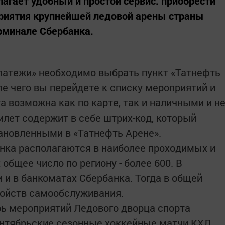
лагает удобный и простой сервис: приобрести
риятия крупнейшей ледовой арены страны
минале Сбербанка.
платежи» необходимо выбрать пункт «Татнефть
ле чего вы перейдете к списку мероприятий и
а возможна как по карте, так и наличными и н
илет содержит в себе штрих-код, который
ановленными в «Татнефть Арене».
ка располагаются в наиболее проходимых и
общее число по региону - более 600. В
 и в банкоматах Сбербанка. Тогда в общей
ройств самообслуживания.
ь мероприятий Ледового дворца спорта
ентябрьские сезонные хоккейные матчи КХЛ,