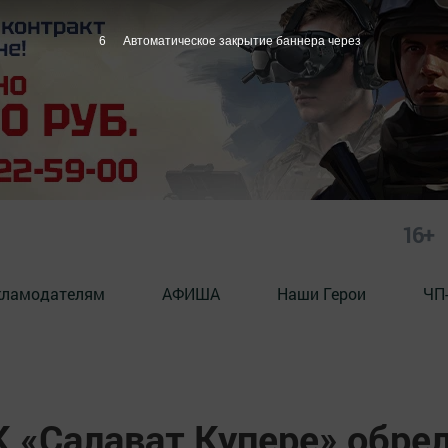
5
Автоматическое закрытие баннера через
16+
кламодателям
АФИША
Наши Герои
ЧП
 «Салават Купере» обре