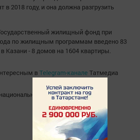
т в 2018 году, и она должна разгрузить
 Государственный жилищный фонд при
 года по жилищным программам введено 83
 в Казани - 8 домов на 1604 квартиры.
интересным в
Telegram-канале
Татмедиа
в национальном мессенджере MАХ: