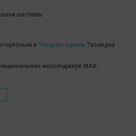
шына шатлана.
интересным в
Telegram-канале
Татмедиа
в национальном мессенджере MАХ: