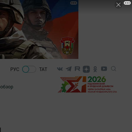
РУС
ТАТ
-обзор
л