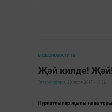
ВИДЕОНОВОСТИ ТВ
Җәй килде! Җәй
Татар-Информ,
20 июля 2017 - 13:32
Нурлатлылар җылы һава тор