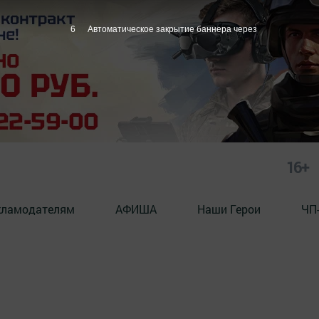
5
Автоматическое закрытие баннера через
16+
кламодателям
АФИША
Наши Герои
ЧП