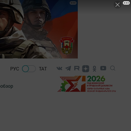
РУС
ТАТ
-обзор