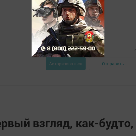
Отправить
Авторизоваться
ервый взгляд, как-будто,