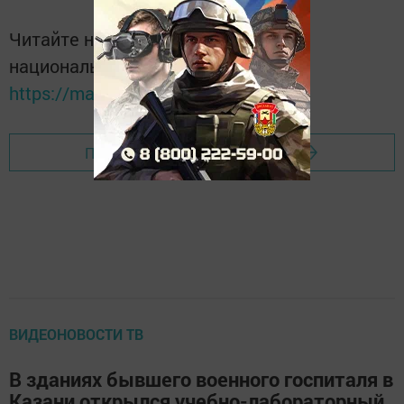
Читайте новости Татарстана в
национальном мессенджере MАХ:
https://max.ru/tatmedia
Перейти на страницу новости
ВИДЕОНОВОСТИ ТВ
В зданиях бывшего военного госпиталя в
Казани открылся учебно-лабораторный