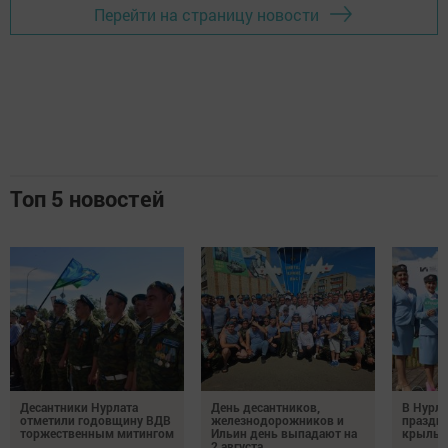
Перейти на страницу новости
Топ 5 новостей
Десантники Нурлата
День десантников,
В Нурла
отметили годовщину ВДВ
железнодорожников и
праздни
торжественным митингом
Ильин день выпадают на
крылья
2 августа