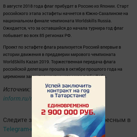
В августе 2018 года флаг прибудет в Россию из Японии. Старт
российского этапа эстафеты начнется в Южно-Сахалинске на
национальном финале чемпионата Worldskills Russia.
Ожидается, что за оставшийся до начала турнира год флаг
побывает во всех 85 регионах РФ.
Проект по эстафете флага реализуется Россией впервые в
истории движения в преддверии мирового чемпионата
WorldSkills Kazan 2019. Торжественная передача флага
российской делегации прошла в октябре прошлого года на
церемонии закрытия чемпионата мира в Абу-Даби.
Источник:
http://tatar-
inform.ru/news/2018/03/12/601770/
Следите за самым важным и интересным в
Telegram-канале
Татмедиа