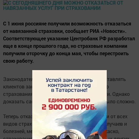
С 1 июня россияне получили возможность отказаться
от навязанной страховки, сообщает РИА «Новости».
Соответствующее указание Центробанк РФ разработал
еще в конце прошлого года, но страховые компании
получили отсрочку до конца мая, чтобы перестроить
свою работу.
Законодательство и раньше запрещало заставлять
клиентов заключать договор добровольного
страхования для оказания какой-либо услуги. Однако
доказать сам факт принуждения к сделке было сложно.
Теперь отказаться можно будет практически от всех
видов страхования: жизни, от несчастных случаев и
болезней, медицинского страхования, автокаско,
страхования финансовых рисков и некоторых других.