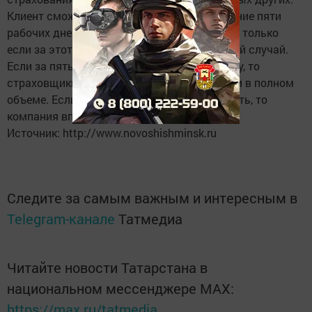
Клиент сможет расторгнуть договор в течение пяти
рабочих дней с момента его заключения, но только
если за этот период не произошел страховой случай.
Если за пять дней договор не вступил в силу, то
страховщики будут обязаны вернуть деньги в полном
объеме. Если же документ начал действовать, то
компания вправе удержать часть денег.
Источник: http://www.novoshishminsk.ru
Следите за самым важным и интересным в
Telegram-канале
Татмедиа
Читайте новости Татарстана в
национальном мессенджере MАХ:
https://max.ru/tatmedia