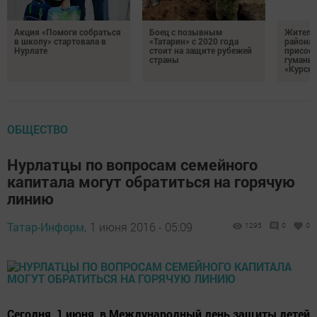
Акция «Помоги собраться
Боец с позывным
Жителе
в школу» стартовала в
«Татарин» с 2020 года
района
Нурлате
стоит на защите рубежей
присоед
страны
гумани
«Курск
ОБЩЕСТВО
Нурлатцы по вопросам семейного
капитала могут обратиться на горячую
линию
Татар-Информ,
1 июня 2016 - 05:09
1295
0
0
Сегодня, 1 июня, в Международный день защиты детей