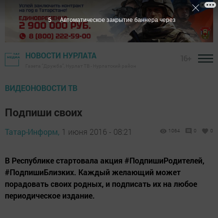
4
Автоматическое закрытие баннера через
НОВОСТИ НУРЛАТА
16+
Газета "Дружба", Нурлат ТВ - Нурлатский район
ВИДЕОНОВОСТИ ТВ
Подпиши своих
Татар-Информ,
1 июня 2016 - 08:21
1064
0
0
В Республике стартовала акция #ПодпишиРодителей,
#ПодпишиБлизких. Каждый желающий может
порадовать своих родных, и подписать их на любое
периодическое издание.