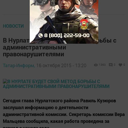
НОВОСТИ
В Нурлате будет свой метод борьбы с
административными
правонарушителями
Татар-Информ,
16 октября 2015 - 13:20
1363
0
0
Сегодня глава Нурлатского района Равиль Кузюров
заслушал информацию о деятельности
административной комиссии. Секретарь комиссии Вера
Мальцева сообщила, какая работа проведена за
период с начала года.