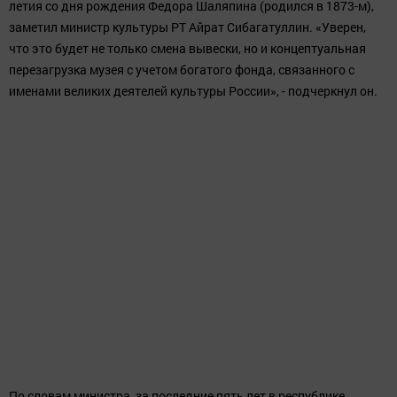
летия со дня рождения Федора Шаляпина (родился в 1873-м),
заметил министр культуры РТ Айрат Сибагатуллин. «Уверен,
что это будет не только смена вывески, но и концептуальная
перезагрузка музея с учетом богатого фонда, связанного с
именами великих деятелей культуры России», - подчеркнул он.
По словам министра, за последние пять лет в республике