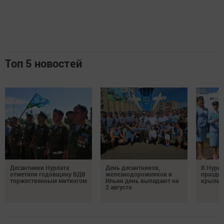
Топ 5 новостей
Десантники Нурлата
День десантников,
В Нурла
отметили годовщину ВДВ
железнодорожников и
праздни
торжественным митингом
Ильин день выпадают на
крылья
2 августа