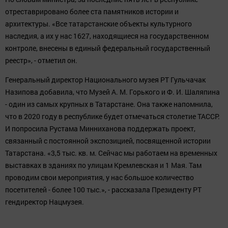
отреставрировано более ста памятников истории и
архитектуры. «Все татарстанские объекты культурного
наследия, а их у нас 1627, находящиеся на государственном
контроле, внесены в единый федеральный государственный
реестр», - отметил он.
Генеральный директор Национального музея РТ Гульчачак
Назипова добавила, что Музей А. М. Горького и Ф. И. Шаляпина
- один из самых крупных в Татарстане. Она также напомнила,
что в 2020 году в республике будет отмечаться столетие ТАССР.
И попросила Рустама Минниханова поддержать проект,
связанный с постоянной экспозицией, посвященной истории
Татарстана. «3,5 тыс. кв. м. Сейчас мы работаем на временных
выставках в зданиях по улицам Кремлевская и 1 Мая. Там
проводим свои мероприятия, у нас большое количество
посетителей - более 100 тыс.», - рассказала Президенту РТ
гендиректор Нацмузея.