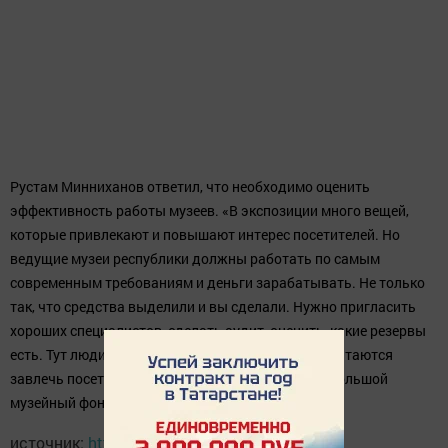
Рустам Минниханов ответил, что необходимо оценить
эффективность работы музеев. «В экспозиции много вещей,
которые привлекают и повышают интерес посетителей. Но
ведущие музеи республики должны работать по самым
современным требованиям и деньги зарабатывать. Не только
так, что средства выделили и вы сделали. Нужно пригласить
хороших специалистов, сделать аудит, оценить, какие резервы
есть. Тут люди придумывают какие-то истории, пытаются
завлечь посетителей, а у нас огромная история, большой
музейный фонд», - заключил Президент РТ.
источник:
http://m.tatar-