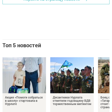
Топ 5 новостей
Акция «Помоги собраться
Десантники Нурлата
Боец с
в школу» стартовала в
отметили годовщину ВДВ
«Татари
Нурлате
торжественным митингом
стоит н
страны