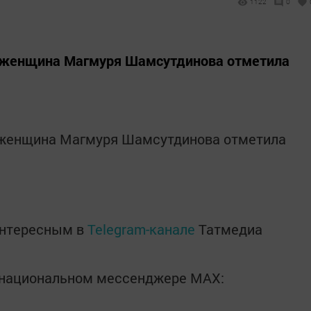
1122
0
я женщина Магмуря Шамсутдинова отметила
 женщина Магмуря Шамсутдинова отметила
интересным в
Telegram-канале
Татмедиа
в национальном мессенджере MАХ: