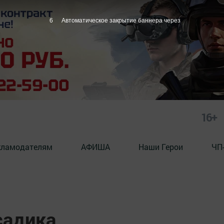
5
Автоматическое закрытие баннера через
16+
кламодателям
АФИША
Наши Герои
ЧП
садика