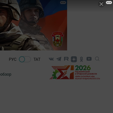
РУС
ТАТ
-обзор