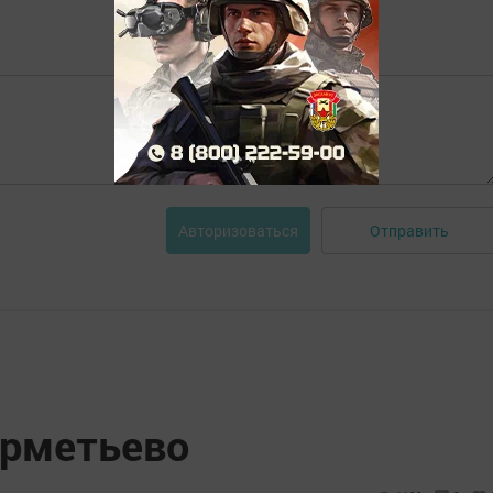
Отправить
Авторизоваться
урметьево