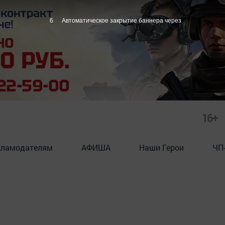
5
Автоматическое закрытие баннера через
16+
кламодателям
АФИША
Наши Герои
ЧП