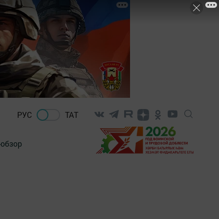
РУС
ТАТ
-обзор