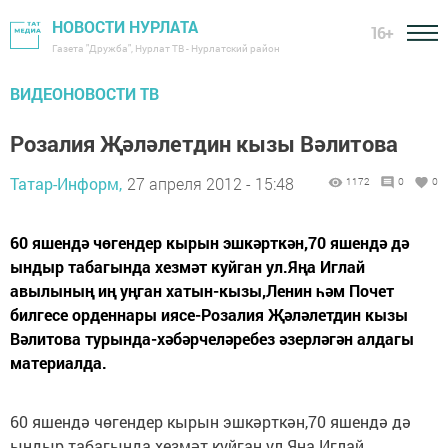
НОВОСТИ НУРЛАТА
16+
Газета "Дружба", Нурлат ТВ - Нурлатский район
ВИДЕОНОВОСТИ ТВ
Розалия Җәләлетдин кызы Вәлитова
Татар-Информ,
27 апреля 2012 - 15:48
1172
0
0
60 яшендә чөгендер кырын эшкәрткән,70 яшендә дә
ындыр табагында хезмәт куйган ул.Яңа Иглай
авылының иң уңган хатын-кызы,Ленин һәм Почет
билгесе орденнары иясе-Розалия Җәләлетдин кызы
Вәлитова турында-хәбәрчеләребез әзерләгән алдагы
материалда.
60 яшендә чөгендер кырын эшкәрткән,70 яшендә дә
ындыр табагында хезмәт куйган ул.Яңа Иглай