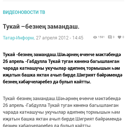
ВИДЕОНОВОСТИ ТВ
Тукай –безнең замандаш.
Татар-Информ,
27 апреля 2012 - 14:45
1581
0
0
Тукай -безнең замандаш.Шәһәрнең өченче мәктәбендә
26 апрель -Габдулла Тукай туган көненә багышланган
чарада катнашучы укучылар әдипнең тормышын һәм
иҗатын башка яктан ачып бирде.Шигрият бәйрәмендә
безнең хәбәрчеләребез дә булып кайтты.
Тукай -безнең замандаш.Шәһәрнең өченче мәктәбендә
26 апрель -Габдулла Тукай туган көненә багышланган
чарада катнашучы укучылар әдипнең тормышын һәм
иҗатын башка яктан ачып бирде.Шигрият бәйрәмендә
безнең хәбәрчеләребез дә булып кайтты.