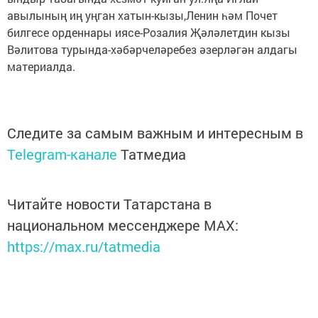
авылының иң уңган хатын-кызы,Ленин һәм Почет
билгесе орденнары иясе-Розалия Җәләлетдин кызы
Вәлитова турында-хәбәрчеләребез әзерләгән алдагы
материалда.
Следите за самым важным и интересным в
Telegram-канале
Татмедиа
Читайте новости Татарстана в
национальном мессенджере MАХ:
https://max.ru/tatmedia