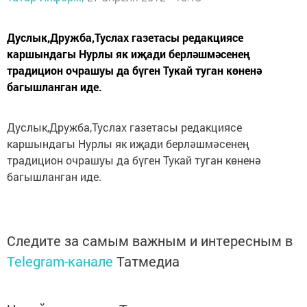
Дуслык,Дружба,Туслах газетасы редакциясе
каршындагы Нурлы як иҗади берләшмәсенең
традицион очрашуы да бүген Тукай туган көненә
багышланган иде.
Дуслык,Дружба,Туслах газетасы редакциясе
каршындагы Нурлы як иҗади берләшмәсенең
традицион очрашуы да бүген Тукай туган көненә
багышланган иде.
Следите за самым важным и интересным в
Telegram-канале
Татмедиа