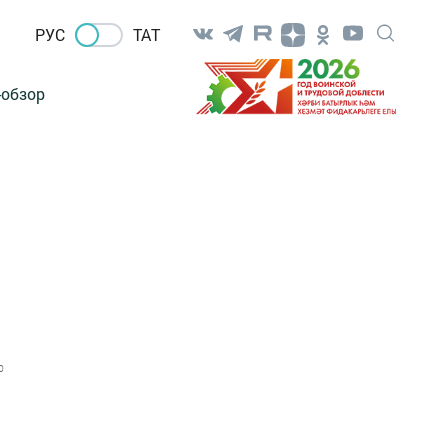
РУС
ТАТ
-обзор
0