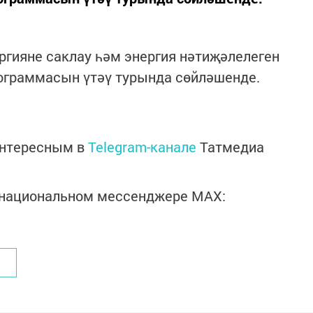
гияне саклау һәм энергия нәтиҗәлелеген
рограммасын үтәү турында сөйләшенде.
интересным в
Telegram-канале
Татмедиа
в национальном мессенджере MАХ: