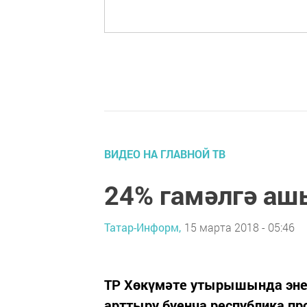
ВИДЕО НА ГЛАВНОЙ ТВ
24% гамәлгә аш
Татар-Информ,
15 марта 2018 - 05:46
ТР Хөкүмәте утырышында энер
арттыру буенча республика п