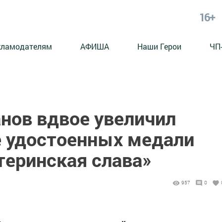
16+
кламодателям
АФИША
Наши Герои
ЧП
нов вдвое увеличил
 удостоенных медали
теринская слава»
957
0