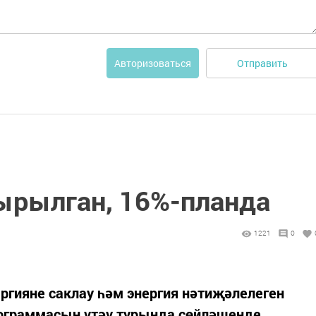
Отправить
Авторизоваться
ырылган, 16%-планда
1221
0
гияне саклау һәм энергия нәтиҗәлелеген
рограммасын үтәү турында сөйләшенде.