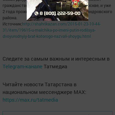
гражданство РФ, первые пять лет жили в Москве, и уже
2 года проживают в деревне Легково Александровского
района.
Источник:
http://shahrikazan.com/2015-01-23-10-44-
31/item/19615-u-malchika-po-imeni-putin-rodilsya-
dvoyurodnyiy-brat-kotorogo-nazvali-shoygu.html
Следите за самым важным и интересным в
Telegram-канале
Татмедиа
Читайте новости Татарстана в
национальном мессенджере MАХ:
https://max.ru/tatmedia