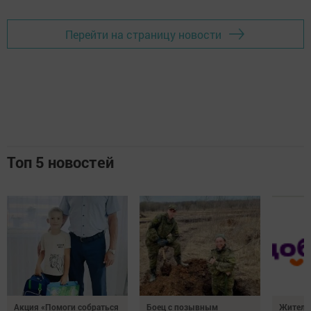
Перейти на страницу новости
Топ 5 новостей
Акция «Помоги собраться
Боец с позывным
Жителе