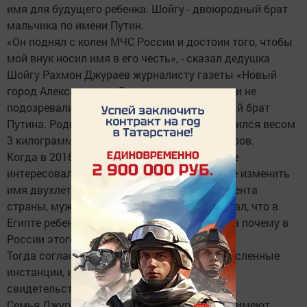
имя для будущего ребенка. Шойгу - двоюродный брат
мальчика по имени Путин.
«Он поднял с колен МЧС России и достоин того, чтобы
мой внук носил имя в его честь», - сказал дедушка
Шойгу Рахмон Джураев журналисту газеты «Новый
город Александров». В городском роддоме и не
подозревали, что у них родился двоюродный брат
Путина. Роды прошли хорошо. Мальчик родился весом
3 килограмма 200 грамм, рост 50 сантиметров.
Когда в 2016 году журналист издания также
интересовался у Рахмона Джураева об идее изменить
имя двухлетнего внука на фамилию Президента
страны, мужчина пояснил: «Я как-то прочитал, что в
Египте ребенку дали имя Путин, и подумал, а почему в
России этого нет».
Тогда согласование имени прошло многочисленные
инстанции, и почти четыре месяца новое
свидетельство ждали из Москвы.
Семья Джураевых родом из Таджикистана, имеют