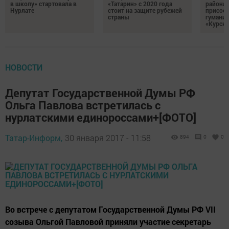
в школу» стартовала в
«Татарин» с 2020 года
района
Нурлате
стоит на защите рубежей
присоед
страны
гумани
«Курск
НОВОСТИ
Депутат Государственной Думы РФ
Ольга Павлова встретилась с
нурлатскими единороссами+[ФОТО]
Татар-Информ,
30 января 2017 - 11:58
894
0
0
Во встрече с депутатом Государственной Думы РФ VII
созыва Ольгой Павловой приняли участие секретарь