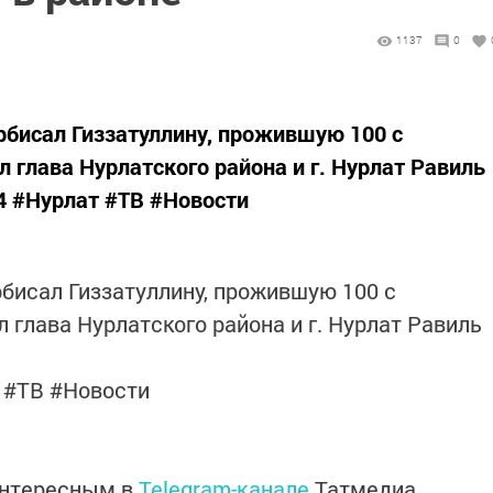
1137
0
рбисал Гиззатуллину, прожившую 100 с
л глава Нурлатского района и г. Нурлат Равиль
4 #Нурлат #ТВ #Новости
рбисал Гиззатуллину, прожившую 100 с
л глава Нурлатского района и г. Нурлат Равиль
 #ТВ #Новости
интересным в
Telegram-канале
Татмедиа