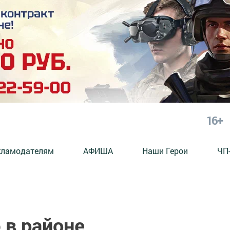
16+
кламодателям
АФИША
Наши Герои
ЧП
в районе