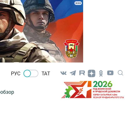
РУС
ТАТ
-обзор