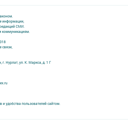
аконом.
ме информации,
 редакций СМИ.
ым коммуникациям.
2018
 связи,
г. Нурлат, ул. К. Маркса, д. 1 Г
ex.ru
в и удобства пользователей сайтом.