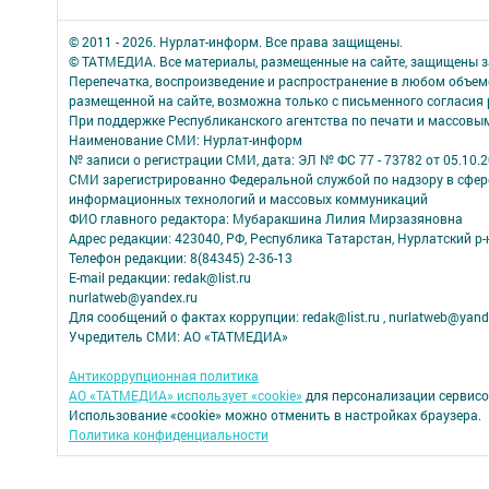
© 2011 - 2026. Нурлат-⁠информ. Все права защищены.
© ТАТМЕДИА. Все материалы, размещенные на сайте, защищены з
Перепечатка, воспроизведение и распространение в любом объе
размещенной на сайте, возможна только с письменного согласия
При поддержке Республиканского агентства по печати и массов
Наименование СМИ: Нурлат-⁠информ
№ записи о регистрации СМИ, дата: ЭЛ № ФС 77 -⁠ 73782 от 05.10.
СМИ зарегистрированно Федеральной службой по надзору в сфере
информационных технологий и массовых коммуникаций
ФИО главного редактора: Мубаракшина Лилия Мирзазяновна
Адрес редакции: 423040, РФ, Республика Татарстан, Нурлатский р-н, 
Телефон редакции: 8(84345) 2-36-13
E-mail редакции: redak@list.ru
nurlatweb@yandex.ru
Для сообщений о фактах коррупции: redak@list.ru , nurlatweb@yand
Учредитель СМИ: АО «ТАТМЕДИА»
Антикоррупционная политика
АО «ТАТМЕДИА» использует «cookie»
для персонализации сервисо
Использование «cookie» можно отменить в настройках браузера.
Политика конфиденциальности