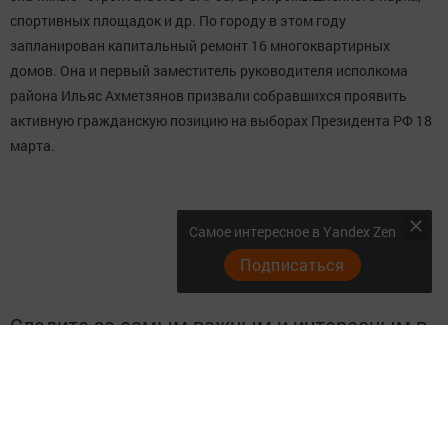
спортивных площадок и др. По городу в этом году
запланирован капитальный ремонт 16 многоквартирных
домов. Она и первый заместитель руководителя исполкома
района Ильяс Ахметзянов призвали собравшихся проявить
активную гражданскую позицию на выборах Президента РФ 18
марта.
Самое интересное в Yandex Zen
Подписаться
Следите за самым важным и интересным в
Telegram-канале
Татмедиа
Читайте новости Татарстана в