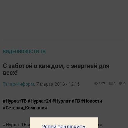
ВИДЕОНОВОСТИ ТВ
С заботой о каждом, с энергией для
всех!
Татар-Информ,
7 марта 2018 - 12:15
1179
0
0
#НурлатТВ #Нурлат24 #Нурлат #ТВ #Новости
#Сетевая_Компания
#НурлатТВ #Нурлат24 #Нурлат #ТВ #Новости