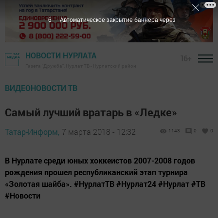
5
Автоматическое закрытие баннера через
НОВОСТИ НУРЛАТА
16+
Газета "Дружба", Нурлат ТВ - Нурлатский район
ВИДЕОНОВОСТИ ТВ
Самый лучший вратарь в «Ледке»
Татар-Информ,
7 марта 2018 - 12:32
1143
0
0
В Нурлате среди юных хоккеистов 2007-2008 годов
рождения прошел республиканский этап турнира
«Золотая шайба». #НурлатТВ #Нурлат24 #Нурлат #ТВ
#Новости