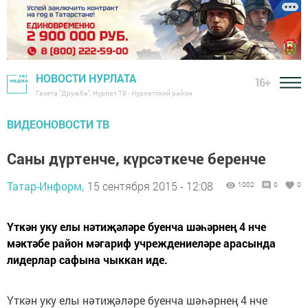
НОВОСТИ НУРЛАТА
16+
Газета "Дружба", Нурлат ТВ - Нурлатский район
ВИДЕОНОВОСТИ ТВ
Саны дүртенче, күрсәткече беренче
Татар-Информ,
15 сентября 2015 - 12:08
1002
0
0
Үткән уку елы нәтиҗәләре буенча шәһәрнең 4 нче
мәктәбе район мәгариф учреждениеләре арасында
лидерлар сафына чыккан иде.
Үткән уку елы нәтиҗәләре буенча шәһәрнең 4 нче