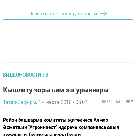
Перейти на страницу новости
ВИДЕОНОВОСТИ ТВ
Кышлату чоры һәм эш урыннары
Татар-Информ,
12 марта 2018 - 08:04
913
0
0
Район башкарма комитеты җитәкчесе Алмаз
Әхмәтшин "Агроинвест" идарәче компаниясе авыл
хуҗалыгы бүлекчәләрендә булды.