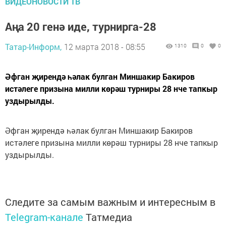
ВИДЕОНОВОСТИ ТВ
Аңа 20 генә иде, турнирга-28
Татар-Информ,
12 марта 2018 - 08:55
1310
0
0
Әфган җирендә һәлак булган Миншакир Бакиров
истәлеге призына милли көрәш турниры 28 нче тапкыр
уздырылды.
Әфган җирендә һәлак булган Миншакир Бакиров
истәлеге призына милли көрәш турниры 28 нче тапкыр
уздырылды.
Следите за самым важным и интересным в
Telegram-канале
Татмедиа