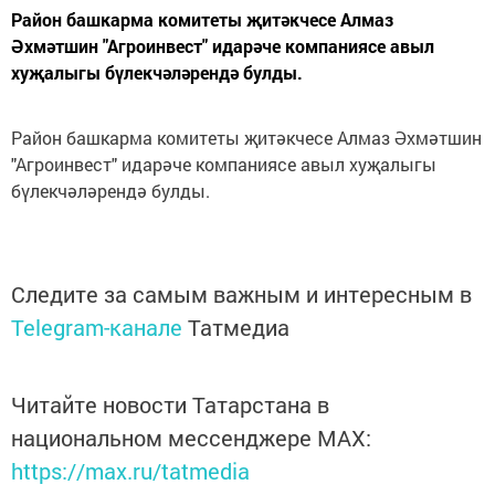
Район башкарма комитеты җитәкчесе Алмаз
Әхмәтшин "Агроинвест" идарәче компаниясе авыл
хуҗалыгы бүлекчәләрендә булды.
Район башкарма комитеты җитәкчесе Алмаз Әхмәтшин
"Агроинвест" идарәче компаниясе авыл хуҗалыгы
бүлекчәләрендә булды.
Следите за самым важным и интересным в
Telegram-канале
Татмедиа
Читайте новости Татарстана в
национальном мессенджере MАХ:
https://max.ru/tatmedia