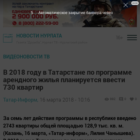
5
Автоматическое закрытие баннера через
НОВОСТИ НУРЛАТА
16+
Газета "Дружба", Нурлат ТВ - Нурлатский район
ВИДЕОНОВОСТИ ТВ
В 2018 году в Татарстане по программе
арендного жилья планируется ввести
730 квартир
Татар-Информ,
16 марта 2018 - 10:16
992
0
0
За семь лет действия программы в республике введено
2743 квартиры общей площадью 128,9 тыс. кв. м.
(Казань, 16 марта, «Татар-информ», Лилия Чанышева).