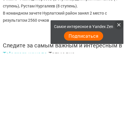
ступень), Рустам Нургалеев (8 ступень).
В командном зачете Нурлатский район занял 2 место с
результатом 2560 очков
Самое интересное в Yandex Zen
Подписаться
Следите за самым важным и интересным в
Telegram-канале
Татмедиа
Читайте новости Татарстана в
национальном мессенджере MАХ:
https://max.ru/tatmedia
Перейти на страницу новости