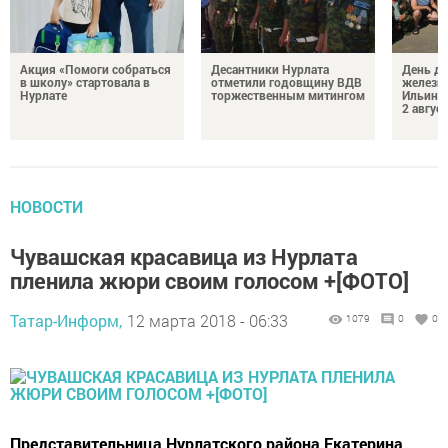
Акция «Помоги собраться
Десантники Нурлата
День де
в школу» стартовала в
отметили годовщину ВДВ
железн
Нурлате
торжественным митингом
Ильин 
2 авгус
НОВОСТИ
Чувашская красавица из Нурлата
пленила жюри своим голосом +[ФОТО]
Татар-Информ,
12 марта 2018 - 06:33
1079
0
0
Представительница Нурлатского района Екатерина