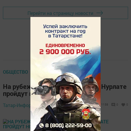
Перейти на страницу новости
ОБЩЕСТВО
На рубеже августа и сентября в Нурлате
пройдут новые бракосочетания
Татар-Информ,
28 августа 2017 - 07:20
1158
0
0