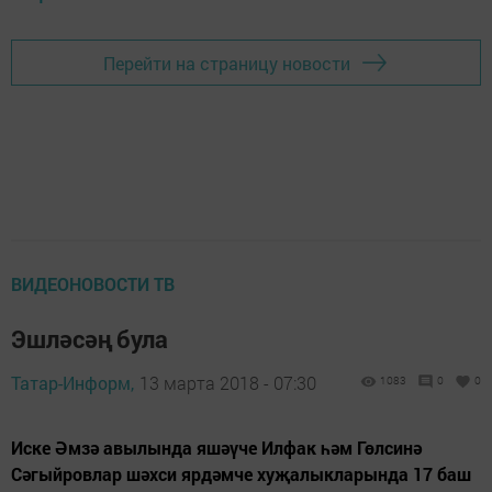
Перейти на страницу новости
ВИДЕОНОВОСТИ ТВ
Эшләсәң була
Татар-Информ,
13 марта 2018 - 07:30
1083
0
0
Иске Әмзә авылында яшәүче Илфак һәм Гөлсинә
Сәгыйровлар шәхси ярдәмче хуҗалыкларында 17 баш