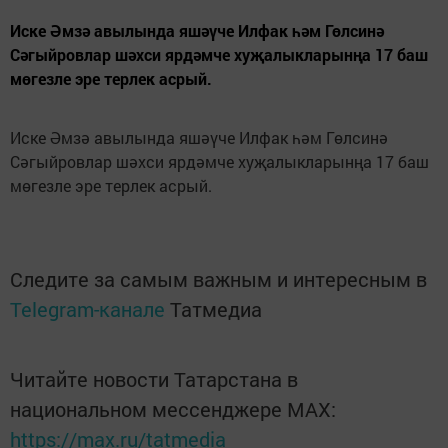
Иске Әмзә авылында яшәүче Илфак һәм Гөлсинә
Сәгыйровлар шәхси ярдәмче хуҗалыкларынңа 17 баш
мөгезле эре терлек асрый.
Иске Әмзә авылында яшәүче Илфак һәм Гөлсинә
Сәгыйровлар шәхси ярдәмче хуҗалыкларынңа 17 баш
мөгезле эре терлек асрый.
Следите за самым важным и интересным в
Telegram-канале
Татмедиа
Читайте новости Татарстана в
национальном мессенджере MАХ:
https://max.ru/tatmedia