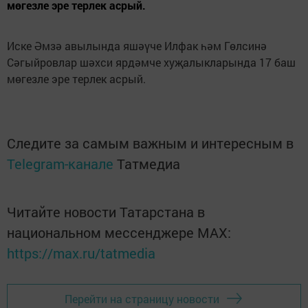
мөгезле эре терлек асрый.
Иске Әмзә авылында яшәүче Илфак һәм Гөлсинә
Сәгыйровлар шәхси ярдәмче хуҗалыкларында 17 баш
мөгезле эре терлек асрый.
Следите за самым важным и интересным в
Telegram-канале
Татмедиа
Читайте новости Татарстана в
национальном мессенджере MАХ:
https://max.ru/tatmedia
Перейти на страницу новости