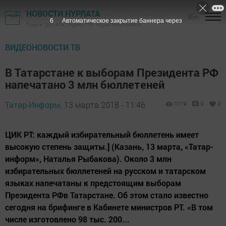
НОВОСТИ НУРЛАТА
16+
5
Автоматическое закрытие баннера через
Газета "Дружба", Нурлат ТВ - Нурлатский район
ВИДЕОНОВОСТИ ТВ
В Татарстане к выборам Президента РФ
напечатано 3 млн бюллетеней
Татар-Информ,
13 марта 2018 - 11:46
1119
0
0
ЦИК РТ: каждый избирательный бюллетень имеет
высокую степень защиты.] (Казань, 13 марта, «Татар-
информ», Наталья Рыбакова). Около 3 млн
избирательных бюллетеней на русском и татарском
языках напечатаны к предстоящим выборам
Президента РФв Татарстане. Об этом стало известно
сегодня на брифинге в Кабинете министров РТ. «В том
числе изготовлено 98 тыс. 200...