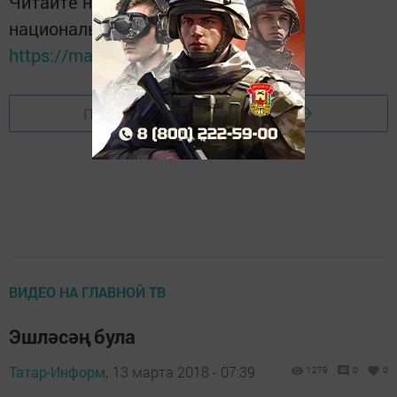
Читайте новости Татарстана в
национальном мессенджере MАХ:
https://max.ru/tatmedia
Перейти на страницу новости
ВИДЕО НА ГЛАВНОЙ ТВ
Эшләсәң була
Татар-Информ,
13 марта 2018 - 07:39
1279
0
0