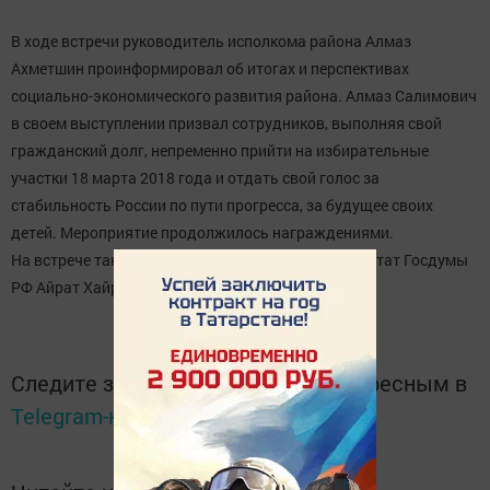
В ходе встречи руководитель исполкома района Алмаз
Ахметшин проинформировал об итогах и перспективах
социально-экономического развития района. Алмаз Салимович
в своем выступлении призвал сотрудников, выполняя свой
гражданский долг, непременно прийти на избирательные
участки 18 марта 2018 года и отдать свой голос за
стабильность России по пути прогресса, за будущее своих
детей. Мероприятие продолжилось награждениями.
На встрече также принял участие и выступил депутат Госдумы
РФ Айрат Хайруллин.
Следите за самым важным и интересным в
Telegram-канале
Татмедиа