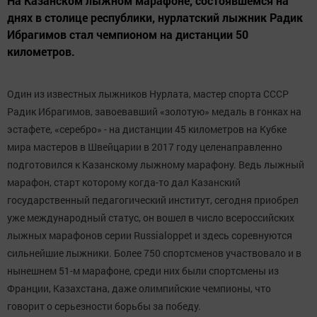
На Казанском лыжном марафоне, состоявшемся на
днях в столице республики, нурлатский лыжник Радик
Ибрагимов стал чемпионом на дистанции 50
километров.
Один из известных лыжников Нурлата, мастер спорта СССР
Радик Ибрагимов, завоевавший «золотую» медаль в гонках на
эстафете, «серебро» - на дистанции 45 километров на Кубке
мира мастеров в Швейцарии в 2017 году целенаправленно
подготовился к Казанскому лыжному марафону. Ведь лыжный
марафон, старт которому когда-то дал Казанский
государственный педагогический институт, сегодня приобрел
уже международный статус, он вошел в число всероссийских
лыжных марафонов серии Russialoppet и здесь соревнуются
сильнейшие лыжники. Более 750 спортсменов участвовало и в
нынешнем 51-м марафоне, среди них были спортсмены из
Франции, Казахстана, даже олимпийские чемпионы, что
говорит о серьезности борьбы за победу.