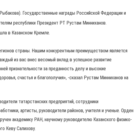
я Рыбакова). Государственные награды Российской Федерации и
ителям республики Президент РТ Рустам Минниханов.
шла в Казанском Кремле.
регионов страны. Нашим конкурентным преимуществом является
аждый из вас внес весомый вклад в успешное развитие
нней признательности за преданность делу и высокие
ровья, счастья и благополучия», -сказал Рустам Минниханов на
водители татарстанских предприятий, сотрудники
аботники, артисты, руководители районов, учителя и ученые. Орден
 вручен академику РАН, научному руководителю Казанского физико-
ого Кеву Салихову.