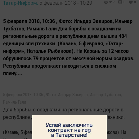
Татар-Информ,
5 февраля 2018 - 10:29
917
0
0
5 февраля 2018, 10:36 , Фото: Ильдар Закиров, Ильнар
Тухбатов, Рамиль Гали Для борьбы с осадками на
региональные дороги в республике днем вышли 484
единицы спецтехники. (Казань, 5 февраля, «Татар-
информ», Наталья Рыбакова). На Казань за 12 часов
обрушилось 79 процентов от месячной нормы осадков.
Республика продолжает находиться в снежном
плену....
5 февраля 2018, 10:36 , Фото: Ильдар Закиров, Ильнар Тухбатов,
Рамиль Гали
Для борьбы с осадками на региональные дороги в
республике днем вышли 484 единицы спецтехники.
(Казань, 5 февраля, «Татар-информ», Наталья Рыбакова). На