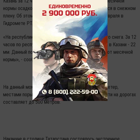
Казань за 12 часов обрушилось 79 процентов от месячной
нормы осадков. Республика продолжает находиться в снежном
плену. Об этом ИА «Татар-информ» сообщили 5 февраля в
Гидромете РТ.
«На республику обрушилось осадки в виде мокрого снега. За 12
часов по республике выпало 10 - 15 мм осадков, а в Казани - 22
мм. Данный показатель составляет 79 процентов от месячной
нормы», - сообщили в Гидромете РТ.
На данный момент в республике сильный южный ветер,
местами порывами до 25 м/с, ухудшение видимости на дорогах
составляет до 500 метров.
Накануне в столице Татарстана состоялось экстренное