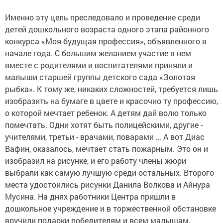
Именно эту цель преследовало и проведение среди
детей дошкольного возраста одного этапа районного
конкурса «Моя будущая профессия», объявленного в
начале года. С большим желанием участие в нем
вместе с родителями и воспитателями приняли и
малыши старшей группы детского сада «Золотая
рыбка». К тому же, никаких сложностей, требуется лишь
изобразить на бумаге в цвете и красочно ту профессию,
о которой мечтает ребенок. А детям дай волю только
помечтать. Одни хотят быть полицейскими, другие -
учителями, третьи - врачами, поварами … А вот Диас
Вафин, оказалось, мечтает стать пожарным. Это он и
изобразил на рисунке, и его работу члены жюри
выбрали как самую лучшую среди остальных. Второго
места удостоились рисунки Данила Волкова и Айнура
Мусина. На днях работники Центра пришли в
дошкольное учреждение и в торжественной обстановке
вручили подарки победителям и всем малышам,