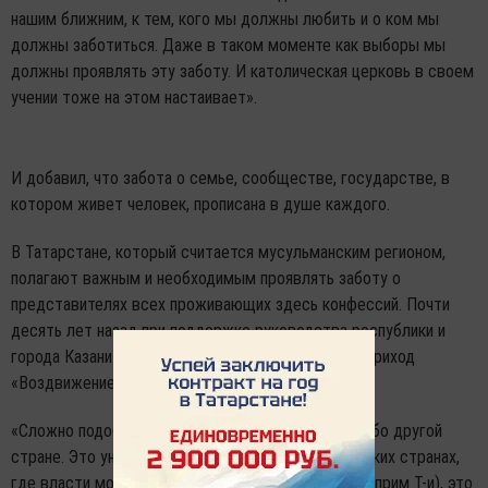
нашим ближним, к тем, кого мы должны любить и о ком мы
должны заботиться. Даже в таком моменте как выборы мы
должны проявлять эту заботу. И католическая церковь в своем
учении тоже на этом настаивает».
И добавил, что забота о семье, сообществе, государстве, в
котором живет человек, прописана в душе каждого.
В Татарстане, который считается мусульманским регионом,
полагают важным и необходимым проявлять заботу о
представителях всех проживающих здесь конфессий. Почти
десять лет назад при поддержке руководства республики и
города Казани был открыт римско-католический приход
«Воздвижение Святого Креста».
«Сложно подобрать сравнимый пример в какой-либо другой
стране. Это уникальный случай. Даже в католических странах,
где власти могут помогать (другим конфессиям - прим Т-и), это