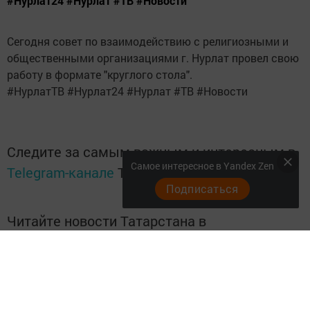
#Нурлат24 #Нурлат #ТВ #Новости
Сегодня совет по взаимодействию с религиозными и
общественными организациями г. Нурлат провел свою
работу в формате "круглого стола".
#НурлатТВ #Нурлат24 #Нурлат #ТВ #Новости
Следите за самым важным и интересным в
Самое интересное в Yandex Zen
Telegram-канале
Татмедиа
Подписаться
Читайте новости Татарстана в
национальном мессенджере MАХ:
https://max.ru/tatmedia
Перейти на страницу новости