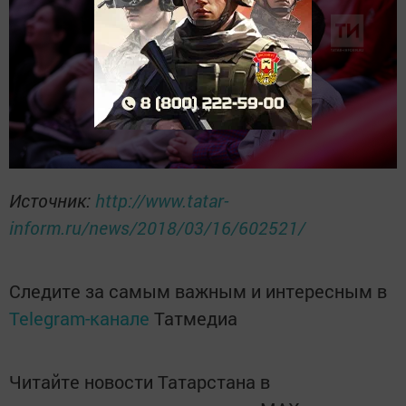
Источник:
http://www.tatar-
inform.ru/news/2018/03/16/602521/
Следите за самым важным и интересным в
Telegram-канале
Татмедиа
Читайте новости Татарстана в