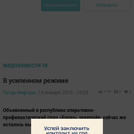
Отправить
Авторизоваться
ВИДЕОНОВОСТИ ТВ
В усиленном режиме
Татар-Информ,
14 января 2015 - 16:03
1173
0
0
Объявленный в республике оперативно-
профилактический план «Буран» завершён, сейчас же
осталось вывести весь снег.