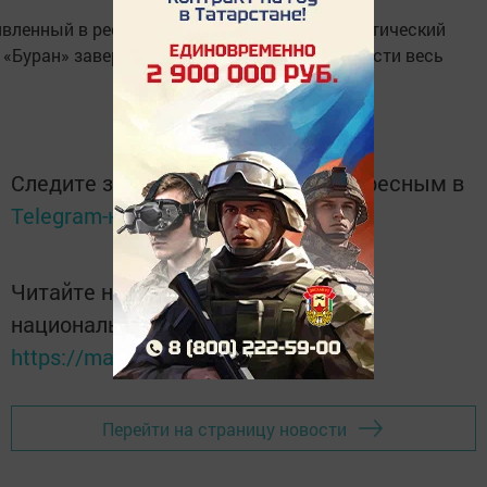
вленный в республике оперативно-профилактический
 «Буран» завершён, сейчас же осталось вывести весь
Следите за самым важным и интересным в
Telegram-канале
Татмедиа
Читайте новости Татарстана в
национальном мессенджере MАХ:
https://max.ru/tatmedia
Перейти на страницу новости