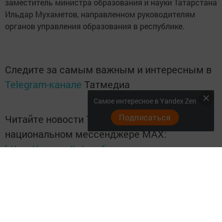
заместитель министра образования и науки Татарстана
Ильдар Мухаметов, направленном руководителям
органов управления образования в республике.
Следите за самым важным и интересным в
Telegram-канале
Татмедиа
Самое интересное в Yandex Zen
Подписаться
Читайте новости Татарстана в
национальном мессенджере MАХ:
https://max.ru/tatmedia
Теги:
НУРЛАТ