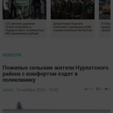
122 жителя деревни
Десантники Нурлата
В Татар
Урняк получили в
отметили годовщину ВДВ
предуп
подарок мост стоимостью
торжественным митингом
сильно
486 миллионов рублей
НОВОСТИ
Пожилые сельские жители Нурлатского
района с комфортом ездят в
поликлинику
admin,
14 ноября 2024 - 16:30
817
0
0