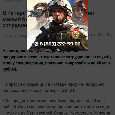
В Татарстане поддержку получает
малый бизнес, отпустивший
сотрудников на СВО
Татар-Информ,
14 ноября 2024 - 16:48
676
0
0
На сегодняшний день индивидуальные
предприниматели, отпустившие сотрудников на службу
в зону спецоперации, получили микрозаймы на 40 млн
рублей.
На пресс-конференции в «Татар-информе» подробно
рассказали о мерах поддержки МСП.
«Мы предоставили микрозаймов порядка на 40 млн
рублей. Один микрозайм предоставляется на три года
— сумма до 5 млн рублей. Ставка 1% годовых. Условия