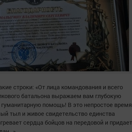
акие строки: «От лица командования и всего
елкового батальона выражаем вам глубокую
 гуманитарную помощь! В это непростое время
ый тыл и живое свидетельство единства
гревает сердца бойцов на передовой и придае
адач…»