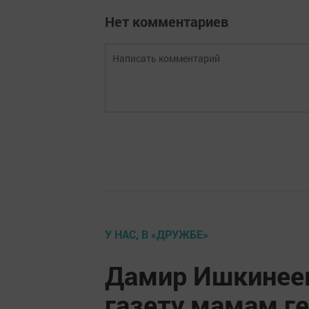
Нет комментариев
У НАС, В «ДРУЖБЕ»
Дамир Ишкинеев
газету мамам г