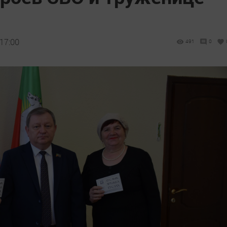
 17:00
491
0