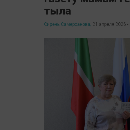
тыла
Сирень Самерханова,
21 апреля 2026 -