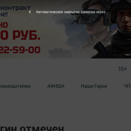
4
Автоматическое закрытие баннера через
16+
кламодателям
АФИША
Наши Герои
ЧП
гин отмечен