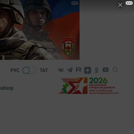
РУС
ТАТ
-обзор