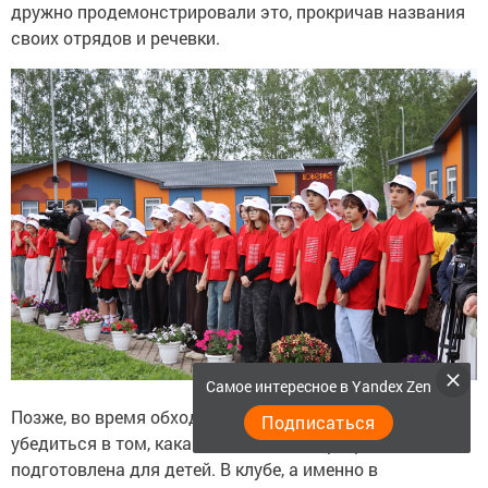
дружно продемонстрировали это, прокричав названия
своих отрядов и речевки.
Самое интересное в Yandex Zen
Позже, во время обхода корпусов, гости смогли лично
Подписаться
убедиться в том, какая насыщенная программа
подготовлена для детей. В клубе, а именно в