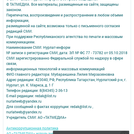
© ТАТМЕДИА. Все материалы, размещенные на сайте, защищены
законом.
Перепечатка, воспроизведение и распространение в любом объеме
информации,
размещенной на сайте, возможна только с письменного согласия
редакций СМИ.
При поддержке Республиканского агентства по печати и массовым
коммуникациям.
Наименование СМИ: Нурлат-⁠информ
№ записи о регистрации СМИ, дата: ЭЛ № ФС 77 -⁠ 73782 от 05.10.2018
СМИ зарегистрированно Федеральной службой по надзору в сфере
связи,
информационных технологий и массовых коммуникаций
ФИО главного редактора: Мубаракшина Лилия Мирзазяновна
Адрес редакции: 423040, РФ, Республика Татарстан, Нурлатский р-н, г.
Нурлат, ул. К. Маркса, д. 1 Г
Телефон редакции: 8(84345) 2-36-13
E-mail редакции: redak@list.ru
nurlatweb@yandex.ru
Для сообщений о фактах коррупции: redak@list.ru ,
nurlatweb@yandex.ru
Учредитель СМИ: АО «ТАТМЕДИА»
Антикоррупционная политика
АО «ТАТМЕДИА» использует «cookie»
для персонализации сервисов и