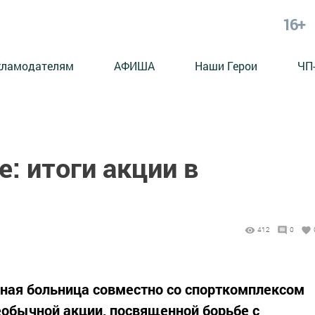
16+
кламодателям
АФИША
Наши Герои
ЧП
е: итоги акции в
Б
412
0
ная больница совместно со спорткомплексом
необычной акции, посвященной борьбе с