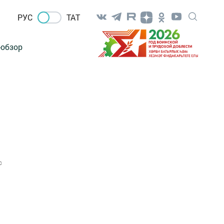
РУС
ТАТ
-обзор
0