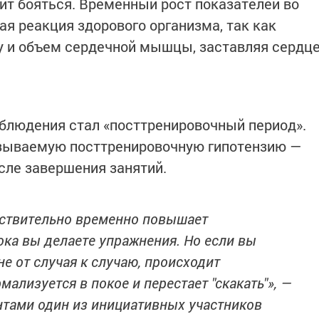
оит бояться. Временный рост показателей во
я реакция здорового организма, так как
у и объем сердечной мышцы, заставляя сердц
людения стал «посттренировочный период».
зываемую посттренировочную гипотензию —
сле завершения занятий.
йствительно временно повышает
ока вы делаете упражнения. Но если вы
не от случая к случаю, происходит
ализуется в покое и перестает "скакать"»,
—
нтами один из инициативных участников