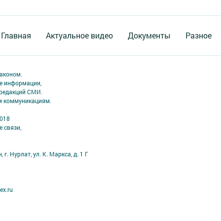
Главная
Актуальное видео
Документы
Разное
аконом.
ме информации,
 редакций СМИ.
ым коммуникациям.
2018
 связи,
г. Нурлат, ул. К. Маркса, д. 1 Г
ex.ru