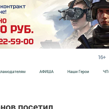
16+
кламодателям
АФИША
Наши Герои
ЧП
нов посетил