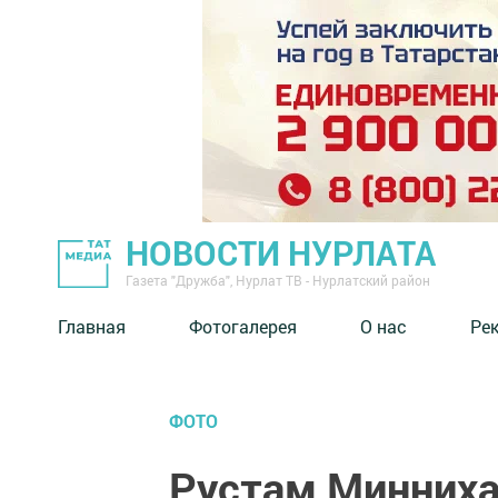
НОВОСТИ НУРЛАТА
Газета "Дружба", Нурлат ТВ - Нурлатский район
Главная
Фотогалерея
О нас
Ре
ФОТО
Рустам Минниха