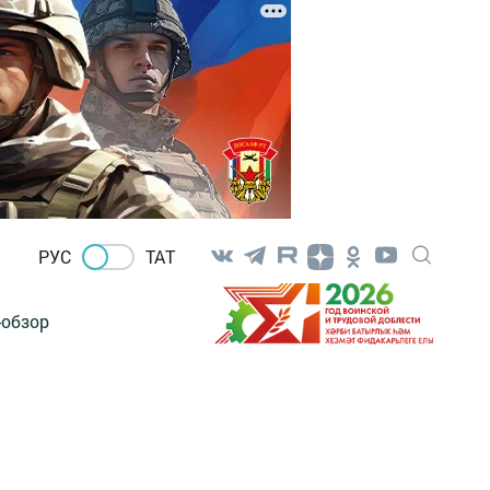
РУС
ТАТ
-обзор