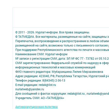
© 2011 - 2026. Нурлат-⁠информ. Все права защищены.
© ТАТМЕДИА. Все материалы, размещенные на сайте, защищены з
Перепечатка, воспроизведение и распространение в любом объе
размещенной на сайте, возможна только с письменного согласия
При поддержке Республиканского агентства по печати и массов
Наименование СМИ: Нурлат-⁠информ
№ записи о регистрации СМИ, дата: ЭЛ № ФС 77 -⁠ 73782 от 05.10.
СМИ зарегистрированно Федеральной службой по надзору в сфере
информационных технологий и массовых коммуникаций
ФИО главного редактора: Мубаракшина Лилия Мирзазяновна
Адрес редакции: 423040, РФ, Республика Татарстан, Нурлатский р-н, 
Телефон редакции: 8(84345) 2-36-13
E-mail редакции: redak@list.ru
nurlatweb@yandex.ru
Для сообщений о фактах коррупции: redak@list.ru , nurlatweb@yand
Учредитель СМИ: АО «ТАТМЕДИА»
Антикоррупционная политика