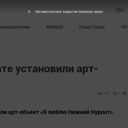
16+
6
Автоматическое закрытие баннера через
кламодателям
АФИША
Наши Герои
ЧП
те установили арт-
5426
0
ли арт-объект «Я люблю Нижний Нурлат».