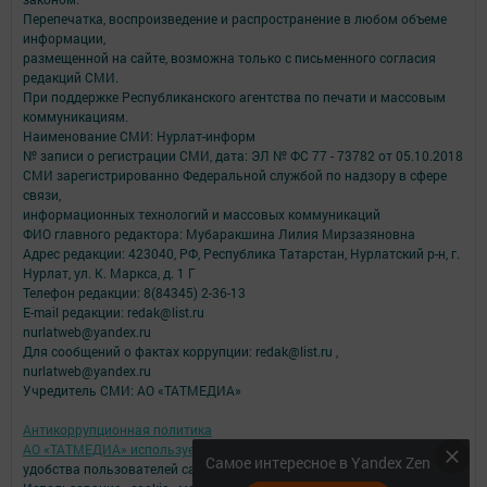
Перепечатка, воспроизведение и распространение в любом объеме
информации,
размещенной на сайте, возможна только с письменного согласия
редакций СМИ.
При поддержке Республиканского агентства по печати и массовым
коммуникациям.
Наименование СМИ: Нурлат-⁠информ
№ записи о регистрации СМИ, дата: ЭЛ № ФС 77 -⁠ 73782 от 05.10.2018
СМИ зарегистрированно Федеральной службой по надзору в сфере
связи,
информационных технологий и массовых коммуникаций
ФИО главного редактора: Мубаракшина Лилия Мирзазяновна
Адрес редакции: 423040, РФ, Республика Татарстан, Нурлатский р-н, г.
Нурлат, ул. К. Маркса, д. 1 Г
Телефон редакции: 8(84345) 2-36-13
E-mail редакции: redak@list.ru
nurlatweb@yandex.ru
Для сообщений о фактах коррупции: redak@list.ru ,
nurlatweb@yandex.ru
Учредитель СМИ: АО «ТАТМЕДИА»
Антикоррупционная политика
АО «ТАТМЕДИА» использует «cookie»
для персонализации сервисов и
Самое интересное в Yandex Zen
удобства пользователей сайтом.