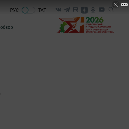
РУС
ТАТ
-обзор
0