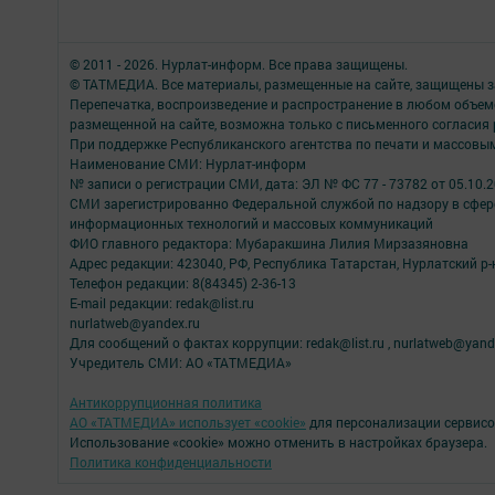
© 2011 - 2026. Нурлат-⁠информ. Все права защищены.
© ТАТМЕДИА. Все материалы, размещенные на сайте, защищены з
Перепечатка, воспроизведение и распространение в любом объе
размещенной на сайте, возможна только с письменного согласия
При поддержке Республиканского агентства по печати и массов
Наименование СМИ: Нурлат-⁠информ
№ записи о регистрации СМИ, дата: ЭЛ № ФС 77 -⁠ 73782 от 05.10.
СМИ зарегистрированно Федеральной службой по надзору в сфере
информационных технологий и массовых коммуникаций
ФИО главного редактора: Мубаракшина Лилия Мирзазяновна
Адрес редакции: 423040, РФ, Республика Татарстан, Нурлатский р-н, 
Телефон редакции: 8(84345) 2-36-13
E-mail редакции: redak@list.ru
nurlatweb@yandex.ru
Для сообщений о фактах коррупции: redak@list.ru , nurlatweb@yand
Учредитель СМИ: АО «ТАТМЕДИА»
Антикоррупционная политика
АО «ТАТМЕДИА» использует «cookie»
для персонализации сервисо
Использование «cookie» можно отменить в настройках браузера.
Политика конфиденциальности