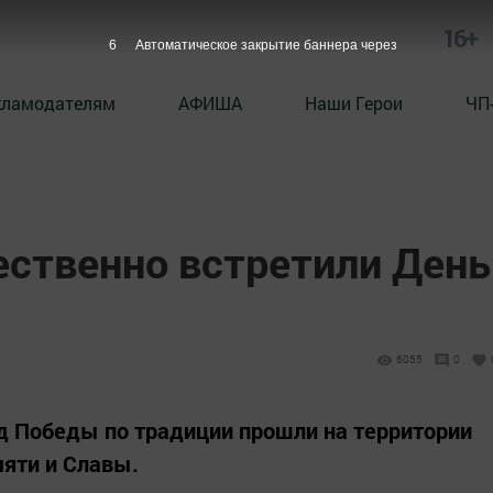
16+
6
Автоматическое закрытие баннера через
кламодателям
АФИША
Наши Герои
ЧП
ественно встретили День
6055
0
д Победы по традиции прошли на территории
яти и Славы.