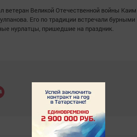
ал ветеран Великой Отечественной войны Каим
улпанова. Его по традиции встречали бурными
ые нурлатцы, пришедшие на праздник.