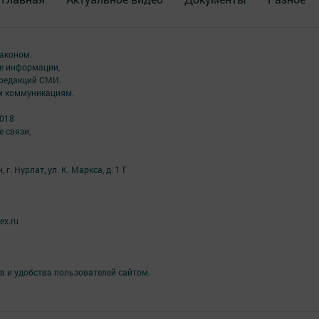
аконом.
ме информации,
 редакций СМИ.
ым коммуникациям.
2018
 связи,
г. Нурлат, ул. К. Маркса, д. 1 Г
ex.ru
в и удобства пользователей сайтом.