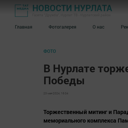
НОВОСТИ НУРЛАТА
Газета "Дружба", Нурлат ТВ - Нурлатский район
Главная
Фотогалерея
О нас
Ре
ФОТО
В Нурлате торж
Победы
23 мая 2024, 16:04
Торжественный митинг и Пара
мемориального комплекса Пам