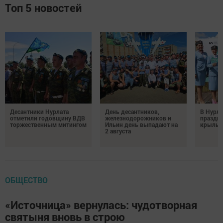
Топ 5 новостей
Десантники Нурлата
День десантников,
В Нурла
отметили годовщину ВДВ
железнодорожников и
праздни
торжественным митингом
Ильин день выпадают на
крылья
2 августа
ОБЩЕСТВО
«Источница» вернулась: чудотворная
святыня вновь в строю