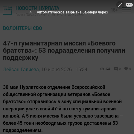
НОВОСТИ НУРЛАТА
16+
3
Автоматическое закрытие баннера через
Газета "Дружба", Нурлат ТВ - Нурлатский район
ВОЛОНТЕРЫ СВО
47-я гуманитарная миссия «Боевого
братства»: 53 подразделения получили
поддержку
Лейсан Галиева,
10 июня 2026 - 16:34
425
0
0
30 мая Нурлатское отделение Всероссийской
общественной организации ветеранов «Боевое
братство» отправилось в зону специальной военной
операции уже в свой 47-й по счету гуманитарный
конвой. А 5 июня миссия была успешно завершена –
более 45 тонн необходимых грузов доставлены 53
подразделениям.