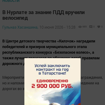
НОВОСТИ
В Нурлате за знание ПДД вручили
велосипед
Гульназ Хасаншина,
10 июня 2026 - 15:28
685
0
0
В Центре детского творчества «Килэчэк» наградили
победителей и призеров муниципального этапа
республиканского конкурса «Безопасное колесо», а
также лучших педагогов по обучению детей правилам
дорожного движения.
Мероприятие стало не только церемонией награждения,
но и напоминанием детям о безопасном поведении на
дорогах во время каникул.