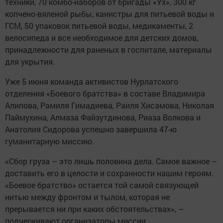
техники, 70 комбо-наборов от бригады «Ух», 300 кг
копчено-вяленой рыбы, канистры для питьевой воды и
ГСМ, 50 упаковок питьевой воды, медикаменты, 2
велосипеда и все необходимое для детских домов,
принадлежности для раненых в госпитале, материалы
для укрытия.
Уже 5 июня команда активистов Нурлатского
отделения «Боевого братства» в составе Владимира
Алипова, Рамиля Гимадиева, Раиля Хисамова, Николая
Паймухина, Алмаза Файзутдинова, Риаза Волкова и
Анатолия Сидорова успешно завершила 47-ю
гуманитарную миссию.
«Сбор груза – это лишь половина дела. Самое важное –
доставить его в целости и сохранности нашим героям.
«Боевое братство» остается той самой связующей
нитью между фронтом и тылом, которая не
прерывается ни при каких обстоятельствах», –
подчеркивают организаторы миссии.