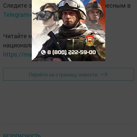
Следите за самым важным и интересным в
Telegram-канале
Татмедиа
Читайте новости Татарстана в
национальном мессенджере MАХ:
https://max.ru/tatmedia
Перейти на страницу новости
БЕЗОПАСНОСТЬ