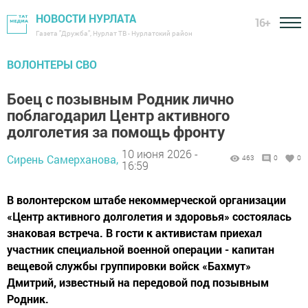
НОВОСТИ НУРЛАТА
16+
Газета "Дружба", Нурлат ТВ - Нурлатский район
ВОЛОНТЕРЫ СВО
Боец с позывным Родник лично
поблагодарил Центр активного
долголетия за помощь фронту
10 июня 2026 -
Сирень Самерханова,
463
0
0
16:59
В волонтерском штабе некоммерческой организации
«Центр активного долголетия и здоровья» состоялась
знаковая встреча. В гости к активистам приехал
участник специальной военной операции - капитан
вещевой службы группировки войск «Бахмут»
Дмитрий, известный на передовой под позывным
Родник.