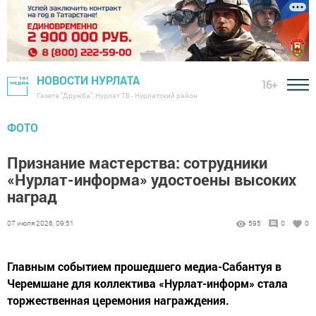
НОВОСТИ НУРЛАТА
16+
Газета "Дружба", Нурлат ТВ - Нурлатский район
ФОТО
Признание мастерства: сотрудники
«Нурлат-информа» удостоены высоких
наград
07 июля 2026, 09:51
595
0
0
Главным событием прошедшего медиа-Сабантуя в
Черемшане для коллектива «Нурлат-информ» стала
торжественная церемония награждения.