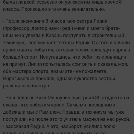
была гладкой, серьезно он увлекся им лишь после 8
класса. Произошло это очень занимательно.
- После окончания 8 класса моя сестра Лилия
(профессор, доктор наук - ред.) меня и моего брата-
близнеца увезла в Казань поступать в строительный
техникум, - вспоминает те годы Радик. С этого и начали
происходить события, которые позже приведут парня в
большой спорт. Испугавшись, что ребят из провинции
не примут, Лилия попыталась схитрить и сказала, мол,
оба мастера спорта, возьмите - не пожалеете.
Ибрагимовых приняли, однако лукавство сестры
раскрылось быстро.
- Наш педагог Зяки Миннулин выстроил 30 студентов и
сказал, что побежим кросс. Самыми последними
добежали мы с Рамилем. Правда, в техникум мы уже
поступили, но после этого учитель махнул на нас рукой,
- рассказал Радик. А это, наоборот, усилило волю
парня: он каждый день начал заниматься до