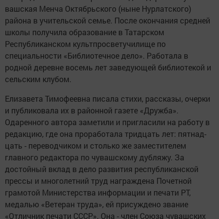
вашская Менча Октябрь­ского (ныне Нурлатского)
района в учительской семье. После окончания средней
школы получи­ла образование в Татарском
Республиканском культпросветучилище по
специальности «Библио­течное дело». Работала в
родной деревне восемь лет заведующей библи­отекой и
сельским клу­бом.
Елизавета Тимофеевна писала стихи, рассказы, очерки
и публиковала их в районной газете «Друж­ба».
Одаренного автора заметили и пригласили на работу в
редакцию, где она проработала тридцать лет: пятнад­
цать - переводчиком и столько же заместителем
главного редактора по чувашскому дубляжу. За
достойный вклад в дело развития республиканс­кой
прессы и многолетний труд награждена Почет­ной
грамотой Министерс­тва информации и печати РТ,
медалью «Ветеран труда», ей присуждено звание
«Отличник печати СССР». Она - член Сою­за чувашских