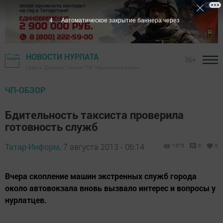
3
Автоматическое закрытие баннера через
НОВОСТИ НУРЛАТА
16+
Газета "Дружба", Нурлат ТВ - Нурлатский район
ЧП-ОБЗОР
Бдительность таксиста проверила
готовность служб
Татар-Информ,
7 августа 2013 - 06:14
1375
0
0
Вчера скопление машин экстренных служб города
около автовокзала вновь вызвало интерес и вопросы у
нурлатцев.