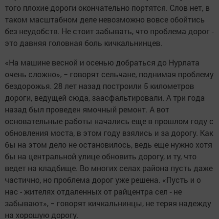
того плохие дороги окончательно портятся. Слов нет, в
таком масштабном деле невозможно вовсе обойтись
без неудобств. Не стоит забывать, что проблема дорог -
это давняя головная боль кичкальнинцев.
«На машине весной и осенью добраться до Нурлата
очень сложно», − говорят сельчане, поднимая проблему
бездорожья. 28 лет назад построили 5 километров
дороги, ведущей сюда, заасфальтировали. А три года
назад был проведен ямочный ремонт. А вот
основательные работы начались еще в прошлом году с
обновления моста, в этом году взялись и за дорогу. Как
бы на этом дело не остановилось, ведь еще нужно хотя
бы на центральной улице обновить дорогу, и ту, что
ведет на кладбище. Во многих селах района пусть даже
частично, но проблема дорог уже решена. «Пусть и о
нас - жителях отдаленных от райцентра сел - не
забывают», − говорят кичкальнинцы, не теряя надежду
на хорошую дорогу.