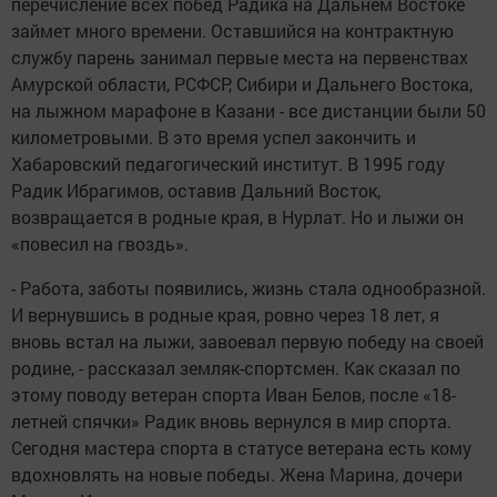
перечисление всех побед Радика на Дальнем Востоке
займет много времени. Оставшийся на контрактную
службу парень занимал первые места на первенствах
Амурской области, РСФСР, Сибири и Дальнего Востока,
на лыжном марафоне в Казани - все дистанции были 50
километровыми. В это время успел закончить и
Хабаровский педагогический институт. В 1995 году
Радик Ибрагимов, оставив Дальний Восток,
возвращается в родные края, в Нурлат. Но и лыжи он
«повесил на гвоздь».
- Работа, заботы появились, жизнь стала однообразной.
И вернувшись в родные края, ровно через 18 лет, я
вновь встал на лыжи, завоевал первую победу на своей
родине, - рассказал земляк-спортсмен. Как сказал по
этому поводу ветеран спорта Иван Белов, после «18-
летней спячки» Радик вновь вернулся в мир спорта.
Сегодня мастера спорта в статусе ветерана есть кому
вдохновлять на новые победы. Жена Марина, дочери