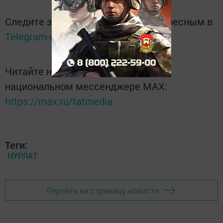
Следите за самым важным и интересным в
Telegram-канале
Татмедиа
Читайте новости Татарстана в
национальном мессенджере MАХ:
https://max.ru/tatmedia
Теги:
НУРЛАТ
Перейти на страницу новости