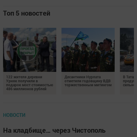
Топ 5 новостей
122 жителя деревни
Десантники Нурлата
В Татар
Урняк получили в
отметили годовщину ВДВ
предуп
подарок мост стоимостью
торжественным митингом
сильно
486 миллионов рублей
НОВОСТИ
На кладбище… через Чистополь